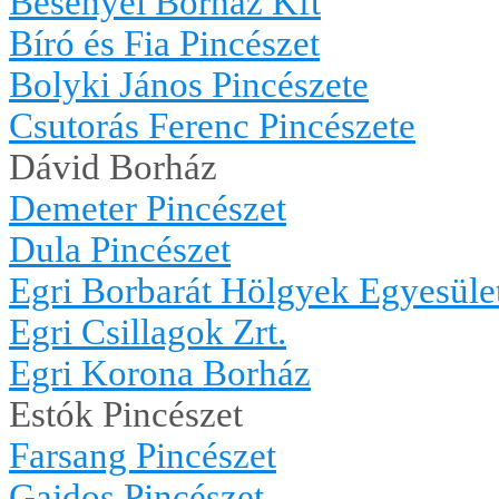
Besenyei Borház Kft
Bíró és Fia Pincészet
Bolyki János Pincészete
Csutorás Ferenc Pincészete
Dávid Borház
Demeter Pincészet
Dula Pincészet
Egri Borbarát Hölgyek Egyesüle
Egri Csillagok Zrt.
Egri Korona Borház
Estók Pincészet
Farsang Pincészet
Gajdos Pincészet