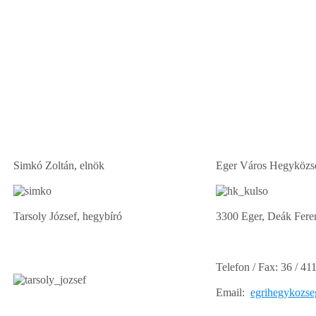
Simkó Zoltán, elnök
Eger Város Hegyközs
Tarsoly József, hegybíró
3300 Eger, Deák Feren
Telefon / Fax: 36 / 41
Email:
egrihegykozs