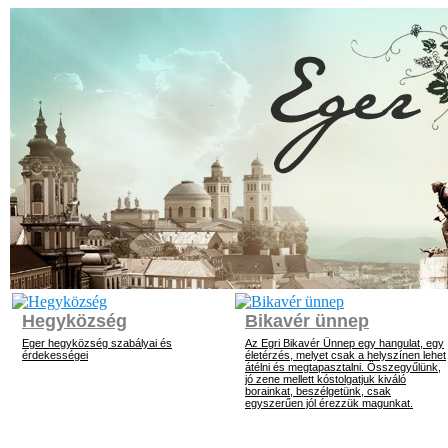
Hegyközség
Bikavér ünnep
Eger hegyközség szabályai és
Az Egri Bikavér Ünnep egy hangulat, egy
érdekességei
életérzés, melyet csak a helyszínen lehet
átélni és megtapasztalni. Összegyűlünk,
jó zene mellett kóstolgatjuk kiváló
borainkat, beszélgetünk, csak
egyszerűen jól érezzük magunkat.