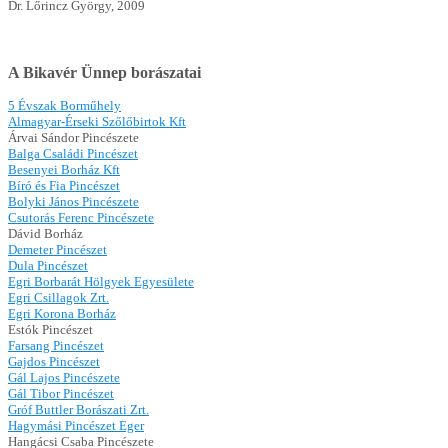
Dr. Lőrincz György, 2009
A Bikavér Ünnep borászatai
5 Évszak Borműhely
Almagyar-Érseki Szőlőbirtok Kft
Árvai Sándor Pincészete
Balga Családi Pincészet
Besenyei Borház Kft
Bíró és Fia Pincészet
Bolyki János Pincészete
Csutorás Ferenc Pincészete
Dávid Borház
Demeter Pincészet
Dula Pincészet
Egri Borbarát Hölgyek Egyesülete
Egri Csillagok Zrt.
Egri Korona Borház
Estók Pincészet
Farsang Pincészet
Gajdos Pincészet
Gál Lajos Pincészete
Gál Tibor Pincészet
Gróf Buttler Borászati Zrt.
Hagymási Pincészet Eger
Hangácsi Csaba Pincészete