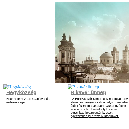
Hegyközség
Bikavér ünnep
Eger hegyközség szabályai és
Az Egri Bikavér Ünnep egy hangulat, egy
érdekességei
életérzés, melyet csak a helyszínen lehet
átélni és megtapasztalni. Összegyűlünk,
jó zene mellett kóstolgatjuk kiváló
borainkat, beszélgetünk, csak
egyszerűen jól érezzük magunkat.