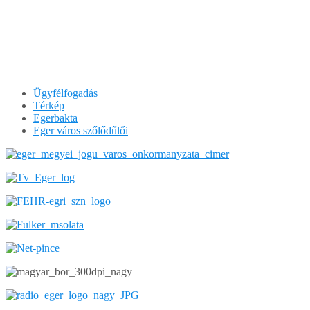
Ügyfélfogadás
Térkép
Egerbakta
Eger város szőlődűlői