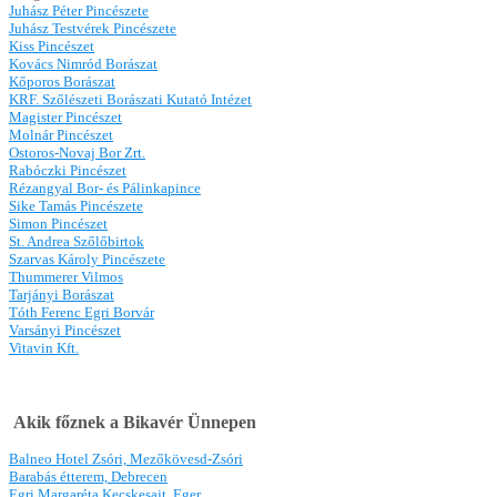
Juhász Péter Pincészete
Juhász Testvérek Pincészete
Kiss Pincészet
Kovács Nimród Borászat
Kőporos Borászat
KRF. Szőlészeti Borászati Kutató Intézet
Magister Pincészet
Molnár Pincészet
Ostoros-Novaj Bor Zrt.
Rabóczki Pincészet
Rézangyal Bor- és Pálinkapince
Sike Tamás Pincészete
Simon Pincészet
St. Andrea Szőlőbirtok
Szarvas Károly Pincészete
Thummerer Vilmos
Tarjányi Borászat
Tóth Ferenc Egri Borvár
Varsányi Pincészet
Vitavin Kft.
Akik főznek a Bikavér Ünnepen
Balneo Hotel Zsóri, Mezőkövesd-Zsóri
Barabás étterem, Debrecen
Egri Margaréta Kecskesajt, Eger